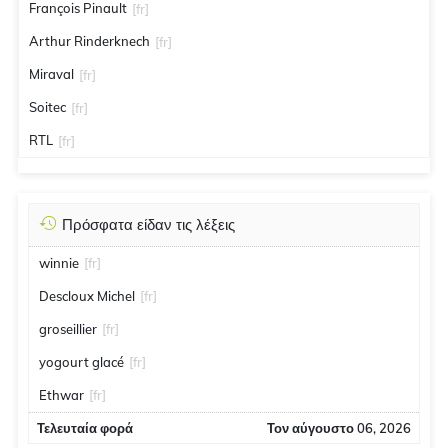
François Pinault
[fr]
Arthur Rinderknech
[fr]
Miraval
[fr]
Soitec
[fr]
RTL
[fr]
Πρόσφατα είδαν τις λέξεις
winnie
[fr]
Descloux Michel
[fr]
groseillier
[fr]
yogourt glacé
[fr]
Ethwar
[fr]
Τελευταία φορά
Τον αύγουστο 06, 2026