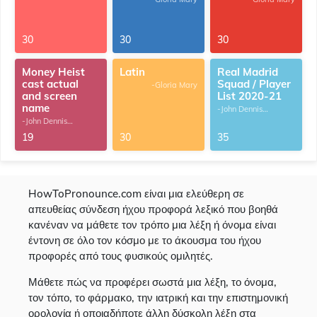
30
30
30
Money Heist
Latin
Real Madrid
cast actual
Squad / Player
-Gloria Mary
and screen
List 2020-21
name
-John Dennis
G.Thomas
-John Dennis
G.Thomas
19
30
35
HowToPronounce.com είναι μια ελεύθερη σε
απευθείας σύνδεση ήχου προφορά λεξικό που βοηθά
κανέναν να μάθετε τον τρόπο μια λέξη ή όνομα είναι
έντονη σε όλο τον κόσμο με το άκουσμα του ήχου
προφορές από τους φυσικούς ομιλητές.
Μάθετε πώς να προφέρει σωστά μια λέξη, το όνομα,
τον τόπο, το φάρμακο, την ιατρική και την επιστημονική
ορολογία ή οποιαδήποτε άλλη δύσκολη λέξη στα