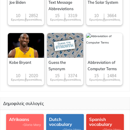
Joe Biden
Text Message
The Solar System
Abbreviations
10
2852
15
3319
10
3664
Ερωτήσεις
Προσπάθειες
Ερωτήσεις
Προσπάθειες
Ερωτήσεις
Προσπάθειες
Kobe Bryant
Guess the
Abbreviation of
Synonym
Computer Terms
10
2020
15
3374
15
1484
Ερωτήσεις
Προσπάθειες
Ερωτήσεις
Προσπάθειες
Ερωτήσεις
Προσπάθειες
Δημοφιλείς συλλογές
Afrikaans
Dutch
Spanish
vocabulary
vocabulary
-Gloria Mary
-Gloria Mary
-Gloria Mary