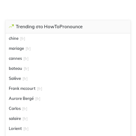
Trending στο HowToPronounce
chine
[fr]
mariage
[fr]
cannes
[fr]
bateau
[fr]
Salève
[fr]
Frank mccourt
[fr]
Aurore Bergé
[fr]
Carlos
[fr]
salaire
[fr]
Lorient
[fr]