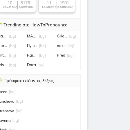
now!
10
5176
11
1901
Ερωτήσεις
Προσπάθειες
Ερωτήσεις
Προσπάθειες
Trending στο HowToPronounce
sanko Arnaudov
MANOLEV
Grigor
[bg]
[bg]
[bg]
our de wallonie
Пушилин
nakit
[bg]
[bg]
[bg]
iktoriya Tomova
Raina Kabaivanska
Pred
[bg]
[bg]
[bg]
risto Stoichkov
Dara
[bg]
[bg]
Πρόσφατα είδαν τις λέξεις
асис
[bg]
ancheva
[bg]
икарагуа
[bg]
ovena
[bg]