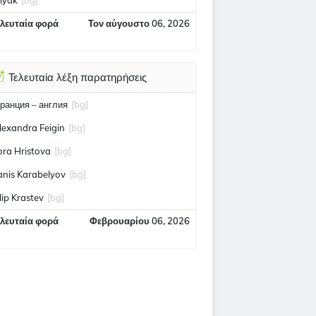
ilyak
[bg]
ελευταία φορά
Τον αύγουστο 06, 2026
Τελευταία λέξη παρατηρήσεις
ранция – англия
[bg]
lexandra Feigin
[bg]
ora Hristova
[bg]
anis Karabelyov
[bg]
ilip Krastev
[bg]
ελευταία φορά
Φεβρουαρίου 06, 2026