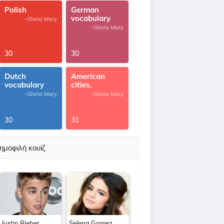
Polish
German
vocabulary
-Gloria Mary
-Gloria Mary
30
30
Dutch
American
vocabulary
cities.
-Gloria Mary
-Gloria Mary
30
31
ημοφιλή κουίζ
Justin Bieber
Selena Gomez