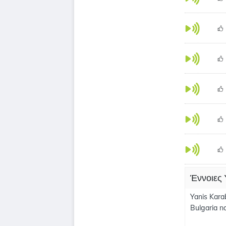
Έννοιες
Yanis Karab
Bulgaria na