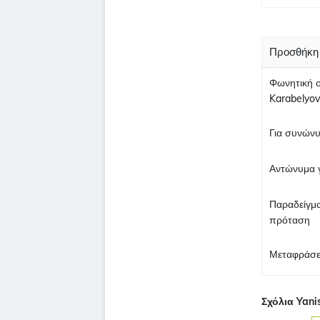
Προσθήκη 
Φωνητική 
Karabelyov
Για συνώνυ
Αντώνυμα γ
Παραδείγμα
πρόταση
Μεταφράσει
Σχόλια Yani