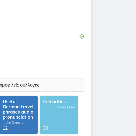
ημοφιλείς συλλογές
Useful
Celebrities
German travel
-Gloria Mary
phrases audio
pronunciation
-John Dennis
G.Thomas
12
30