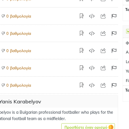
a
Τ
βαθμολογία
0
βαθμολογία
0
ф
βαθμολογία
0
A
L
βαθμολογία
0
Y
F
βαθμολογία
0
Τ
 Yanis Karabelyov
elyov is a Bulgarian professional footballer who plays for the
tional football team as a midfielder.
Προσθέστε έναν ορισμό