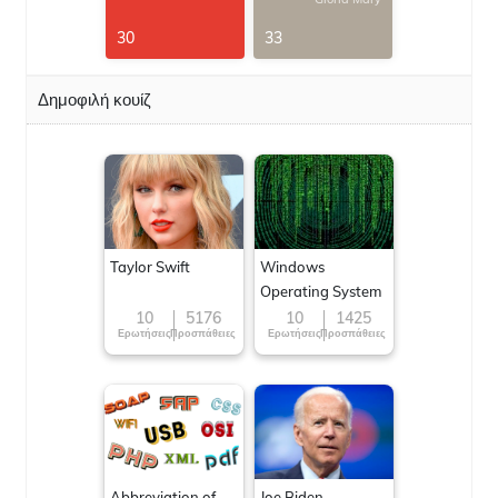
30
33
Δημοφιλή κουίζ
Taylor Swift
Windows
Operating System
10
5176
10
1425
Ερωτήσεις
Προσπάθειες
Ερωτήσεις
Προσπάθειες
Abbreviation of
Joe Biden