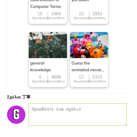
Computer Terms
15
1484
10
2853
Ερωτήσεις
Προσπάθειες
Ερωτήσεις
Προσπάθειες
general
Guess the
knowledge
animated movie
character
4
4898
12
5333
Ερωτήσεις
Προσπάθειες
Ερωτήσεις
Προσπάθειες
Σχόλια 丁寧