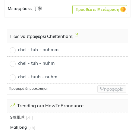
Μεταφράσεις 丁寧
Προσθέστε Μετάφραση
Πώς να προφέρει Cheltenham;
chel - tuh - nuhmm
chel - tuh - nuhm
chel - tuuh - nuhm
Προφορά δημοσκόπηση
Ψηφοφορία
Trending στο HowToPronounce
9號風球
[zh]
MahJong
[zh]