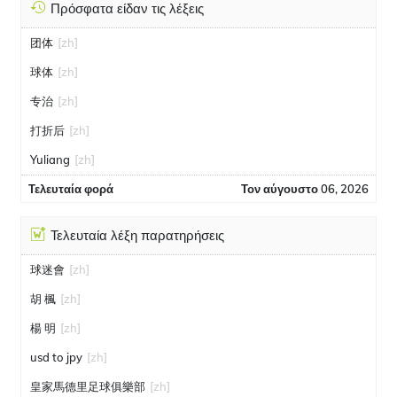
Πρόσφατα είδαν τις λέξεις
团体
[zh]
球体
[zh]
专治
[zh]
打折后
[zh]
Yuliang
[zh]
Τελευταία φορά
Τον αύγουστο 06, 2026
Τελευταία λέξη παρατηρήσεις
球迷會
[zh]
胡 楓
[zh]
楊 明
[zh]
usd to jpy
[zh]
皇家馬德里足球俱樂部
[zh]