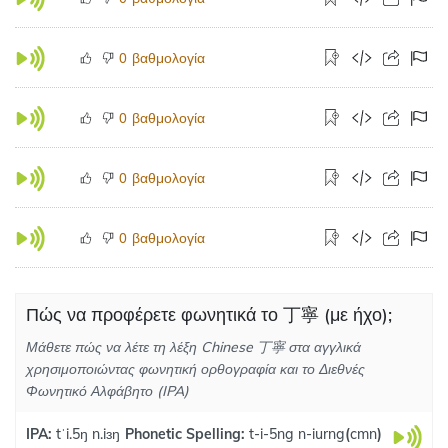
βαθμολογία
0
βαθμολογία
0
βαθμολογία
0
βαθμολογία
0
Πώς να προφέρετε φωνητικά το 丁寧 (με ήχο);
Μάθετε πώς να λέτε τη λέξη Chinese 丁寧 στα αγγλικά
χρησιμοποιώντας φωνητική ορθογραφία και το Διεθνές
Φωνητικό Αλφάβητο (IPA)
IPA:
tˈi.5ŋ n.iɜŋ
Phonetic Spelling:
t-i-5ng n-iurng
(
cmn
)