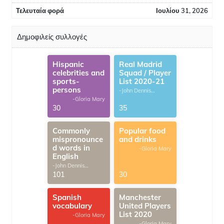
Τελευταία φορά
Ιουλίου 31, 2026
Δημοφιλείς συλλογές
Hispanic
Real Madrid
celebrities and
Squad / Player
sports-
List 2020-21
persons
-John Dennis
G.Thomas
-Gloria Mary
30
35
Commonly
Popular food
mispronounce
and drinks
d words in
-Gloria Mary
English
-John Dennis
G.Thomas
101
30
Spanish
Manchester
vocabulary
United Players
List 2020
-Gloria Mary
-Gloria Mary