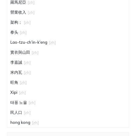
羅馬尼亞
[zh]
營業收入
[zh]
架构；
[zh]
拳头
[zh]
Lao-tzu-ch’in-k’eng
[zh]
實衣與山田
[zh]
李嘉誠
[zh]
米内瓦
[zh]
旺角
[zh]
Xipi
[zh]
태풍 노을
[zh]
民人口
[zh]
hong kong
[zh]