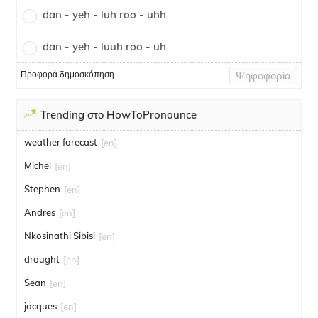
dan - yeh - luh roo - uhh
dan - yeh - luuh roo - uh
Προφορά δημοσκόπηση
Ψηφοφορία
Trending στο HowToPronounce
weather forecast
[en]
Michel
[en]
Stephen
[en]
Andres
[en]
Nkosinathi Sibisi
[en]
drought
[en]
Sean
[en]
jacques
[en]