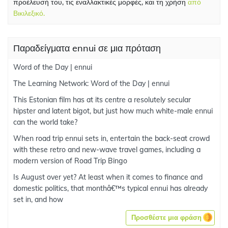
προέλευσή του, τις εναλλακτικές μορφές, και τη χρήση
από
Βικιλεξικό.
Παραδείγματα ennui σε μια πρόταση
Word of the Day | ennui
The Learning Network: Word of the Day | ennui
This Estonian film has at its centre a resolutely secular
hipster and latent bigot, but just how much white-male ennui
can the world take?
When road trip ennui sets in, entertain the back-seat crowd
with these retro and new-wave travel games, including a
modern version of Road Trip Bingo
Is August over yet? At least when it comes to finance and
domestic politics, that monthâ€™s typical ennui has already
set in, and how
Προσθέστε μια φράση