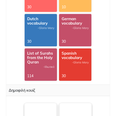
30
10
Dutch
German
vocabulary
vocabulary
-Gloria Mary
-Gloria Mary
30
30
List of Surahs
Spanish
from the Holy
vocabulary
Quran
-Gloria Mary
-Ιδιωτικό
114
30
Δημοφιλή κουίζ