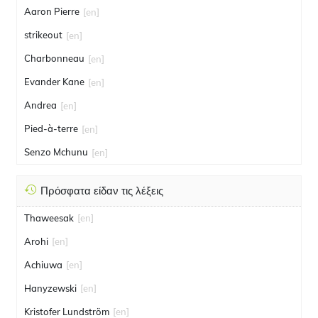
Aaron Pierre
[en]
strikeout
[en]
Charbonneau
[en]
Evander Kane
[en]
Andrea
[en]
Pied-à-terre
[en]
Senzo Mchunu
[en]
Πρόσφατα είδαν τις λέξεις
Thaweesak
[en]
Arohi
[en]
Achiuwa
[en]
Hanyzewski
[en]
Kristofer Lundström
[en]