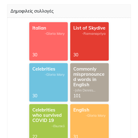
Δημοφιλείς συλλογές
Italian
List of Skydive
-Gloria Mary
-Ramanapriya
30
30
Celebrities
Commonly
mispronounce
-Gloria Mary
d words in
English
-John Dennis
G.Thomas
30
101
Celebrities
English
who survived
-Gloria Mary
COVID 19
-Ιδιωτικό
22
31