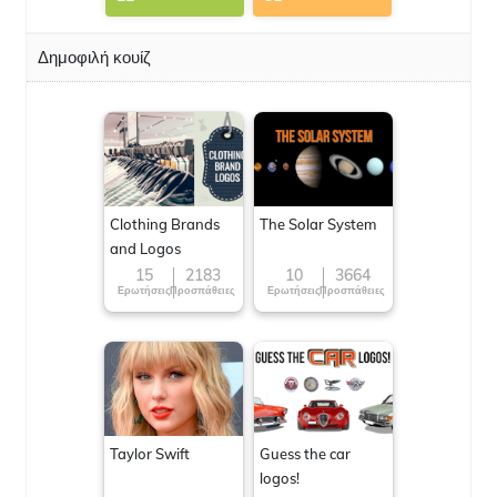
Δημοφιλή κουίζ
Clothing Brands
The Solar System
and Logos
15
2183
10
3664
Ερωτήσεις
Προσπάθειες
Ερωτήσεις
Προσπάθειες
Taylor Swift
Guess the car
logos!