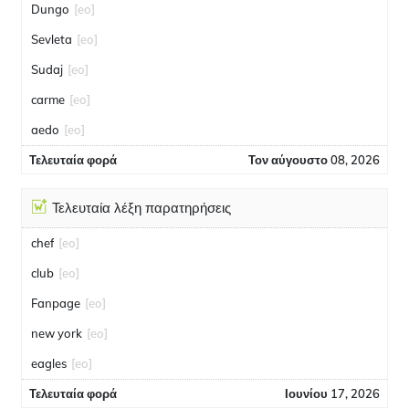
Dungo
[eo]
Sevleta
[eo]
Sudaj
[eo]
carme
[eo]
aedo
[eo]
Τελευταία φορά
Τον αύγουστο 08, 2026
Τελευταία λέξη παρατηρήσεις
chef
[eo]
club
[eo]
Fanpage
[eo]
new york
[eo]
eagles
[eo]
Τελευταία φορά
Ιουνίου 17, 2026