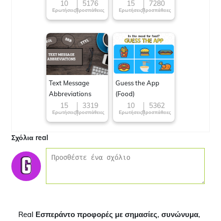
10
5176
15
7280
Ερωτήσεις
Προσπάθειες
Ερωτήσεις
Προσπάθειες
Text Message
Guess the App
Abbreviations
(Food)
15
3319
10
5362
Ερωτήσεις
Προσπάθειες
Ερωτήσεις
Προσπάθειες
Σχόλια real
Real Εσπεράντο προφορές με σημασίες, συνώνυμα,