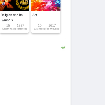
Religion and its
Art
Symbols
15
1887
10
1617
Ερωτήσεις
Προσπάθειες
Ερωτήσεις
Προσπάθειες