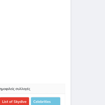
ημοφιλείς συλλογές
List of Skydive
Celebrities