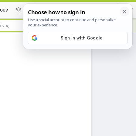
ουν
Certificate
πίνος