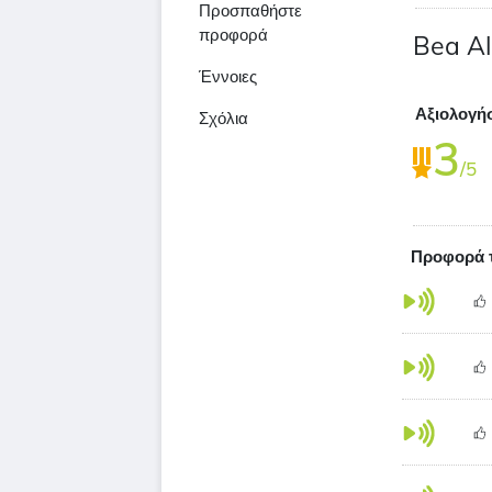
Προσπαθήστε
προφορά
Bea A
Έννοιες
Αξιολογή
Σχόλια
3
/5
Προφορά τ