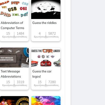
Abbreviation of
Guess the riddles
Computer Terms
15
1484
4
5872
Ερωτήσεις
Προσπάθειες
Ερωτήσεις
Προσπάθειες
Text Message
Guess the car
Abbreviations
logos!
15
3319
15
7280
Ερωτήσεις
Προσπάθειες
Ερωτήσεις
Προσπάθειες