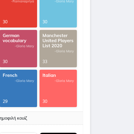
-Ramanapriya
-Gloria Mary
30
30
German
Manchester
vocabulary
United Players
List 2020
-Gloria Mary
-Gloria Mary
30
33
French
Italian
-Gloria Mary
-Gloria Mary
29
30
ημοφιλή κουίζ