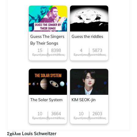
Guess The Singers
Guess the riddles
By Their Songs
15
8398
4
5873
Ερωτήσεις
Προσπάθειες
Ερωτήσεις
Προσπάθειες
The Solar System
KIM SEOK-jin
10
3664
10
2603
Ερωτήσεις
Προσπάθειες
Ερωτήσεις
Προσπάθειες
Σχόλια Louis Schweitzer