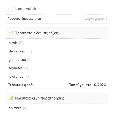
tam - vuhth
Προφορά δημοσκόπηση
Ψηφοφορία
Πρόσφατα είδαν τις λέξεις
alexie
[fr]
Ben e. le roi
[fr]
glanduleux
[fr]
saynetes
[fr]
la grange
[fr]
Τελευταία φορά
Τον αύγουστο 10, 2026
Τελευταία λέξη παρατηρήσεις
fip radio
[fr]