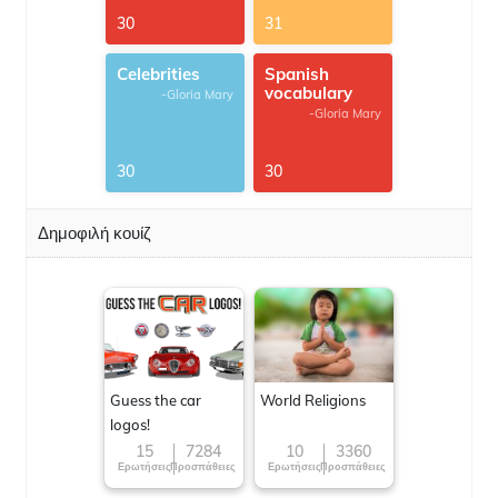
30
31
Celebrities
Spanish
vocabulary
-Gloria Mary
-Gloria Mary
30
30
Δημοφιλή κουίζ
Guess the car
World Religions
logos!
15
7284
10
3360
Ερωτήσεις
Προσπάθειες
Ερωτήσεις
Προσπάθειες