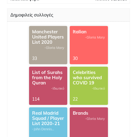
Δημοφιλείς συλλογές
Manchester
Italian
United Players
-Gloria Mary
List 2020
-Gloria Mary
33
30
List of Surahs
Celebrities
from the Holy
who survived
Quran
COVID 19
-Ιδιωτικό
-Ιδιωτικό
114
22
Real Madrid
Brands
Squad / Player
-Gloria Mary
List 2020-21
-John Dennis
G.Thomas