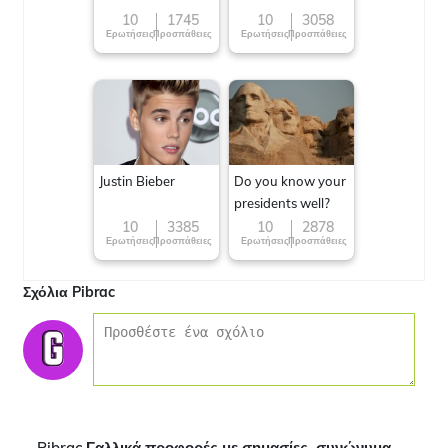
10
1745
10
3058
Ερωτήσεις
Προσπάθειες
Ερωτήσεις
Προσπάθειες
Justin Bieber
Do you know your
presidents well?
10
3385
10
2878
Ερωτήσεις
Προσπάθειες
Ερωτήσεις
Προσπάθειες
Σχόλια Pibrac
Pibrac Γαλλικά προφορές με σημασίες, συνώνυμα,