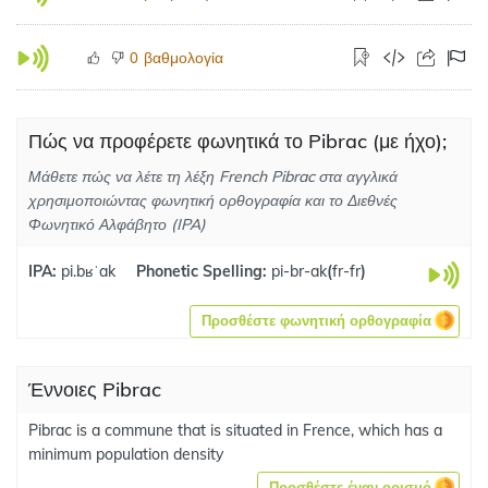
βαθμολογία
0
Πώς να προφέρετε φωνητικά το Pibrac (με ήχο);
Μάθετε πώς να λέτε τη λέξη French Pibrac στα αγγλικά
χρησιμοποιώντας φωνητική ορθογραφία και το Διεθνές
Φωνητικό Αλφάβητο (IPA)
IPA:
pi.bʁˈak
Phonetic Spelling:
pi-br-ak
(
fr-fr
)
Προσθέστε φωνητική ορθογραφία
Έννοιες Pibrac
Pibrac is a commune that is situated in Frence, which has a
minimum population density
Προσθέστε έναν ορισμό