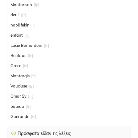
Montbrison
[fr]
deuil
[fr]
nabil fekir
[fr]
enfant
[fr]
Lucie Bernardoni
[fr]
Besiktas
[fr]
Grèce
[fr]
Montargis
[fr]
Vaucluse
[fr]
Omar Sy
[fr]
bateau
[fr]
Guerande
[fr]
Πρόσφατα είδαν τις λέξεις