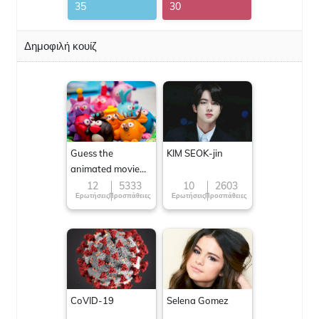
35
30
Δημοφιλή κουίζ
Guess the
KIM SEOK-jin
animated movie
character
12
5333
10
2603
Ερωτήσεις
Προσπάθειες
Ερωτήσεις
Προσπάθειες
CoVID-19
Selena Gomez