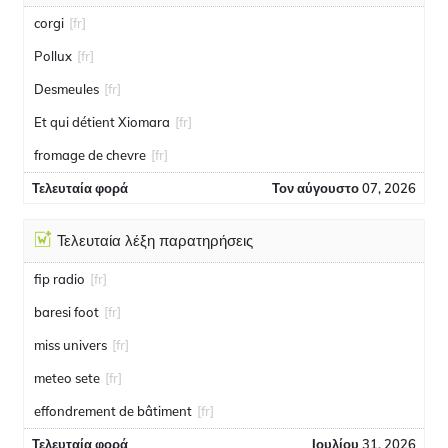
corgi
[fr]
Pollux
[fr]
Desmeules
[fr]
Et qui détient Xiomara
[fr]
fromage de chevre
[fr]
Τελευταία φορά
Τον αύγουστο 07, 2026
Τελευταία λέξη παρατηρήσεις
fip radio
[fr]
baresi foot
[fr]
miss univers
[fr]
meteo sete
[fr]
effondrement de bâtiment
[fr]
Τελευταία φορά
Ιουλίου 31, 2026