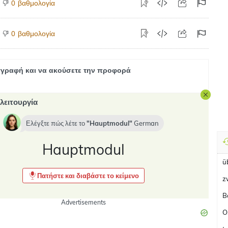
βαθμολογία
0
βαθμολογία
0
γραφή και να ακούσετε την προφορά
λειτουργία
Ελέγξτε πώς λέτε το
Hauptmodul
German
Hauptmodul
ü
Πατήστε και διαβάστε το κείμενο
z
B
Advertisements
O