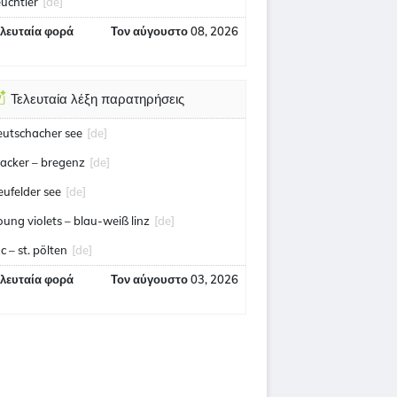
euchtler
[de]
ελευταία φορά
Τον αύγουστο 08, 2026
Τελευταία λέξη παρατηρήσεις
eutschacher see
[de]
acker – bregenz
[de]
eufelder see
[de]
oung violets – blau-weiß linz
[de]
c – st. pölten
[de]
ελευταία φορά
Τον αύγουστο 03, 2026