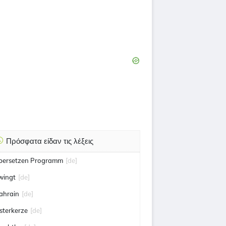
Πρόσφατα είδαν τις λέξεις
bersetzen Programm
[de]
wingt
[de]
ahrain
[de]
sterkerze
[de]