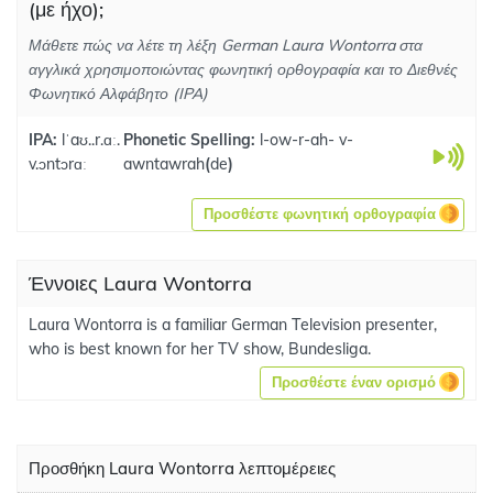
(με ήχο);
Μάθετε πώς να λέτε τη λέξη German Laura Wontorra στα
αγγλικά χρησιμοποιώντας φωνητική ορθογραφία και το Διεθνές
Φωνητικό Αλφάβητο (IPA)
IPA:
lˈaʊ..r.ɑː.
Phonetic Spelling:
l-ow-r-ah- v-
v.ɔntɔrɑː
awntawrah
(
de
)
Προσθέστε φωνητική ορθογραφία
Έννοιες Laura Wontorra
Laura Wontorra is a familiar German Television presenter,
who is best known for her TV show, Bundesliga.
Προσθέστε έναν ορισμό
Προσθήκη Laura Wontorra λεπτομέρειες