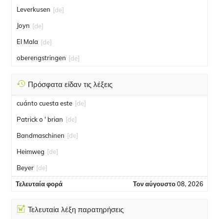
Leverkusen
[de]
Joyn
[de]
El Mala
[de]
oberengstringen
[de]
Πρόσφατα είδαν τις λέξεις
cuánto cuesta este
[de]
Patrick o ' brian
[de]
Bandmaschinen
[de]
Heimweg
[de]
Beyer
[de]
Τελευταία φορά
Τον αύγουστο 08, 2026
Τελευταία λέξη παρατηρήσεις