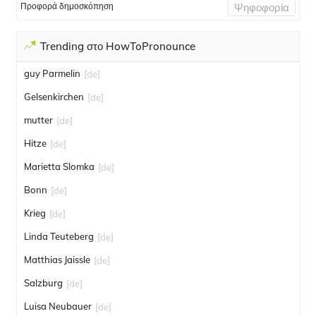
Προφορά δημοσκόπηση
Ψηφοφορία
Trending στο HowToPronounce
guy Parmelin
[de]
Gelsenkirchen
[de]
mutter
[de]
Hitze
[de]
Marietta Slomka
[de]
Bonn
[de]
Krieg
[de]
Linda Teuteberg
[de]
Matthias Jaissle
[de]
Salzburg
[de]
Luisa Neubauer
[de]