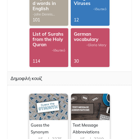
d words in
Viruses
English
-Ιδιωτικό
-John Dennis
G.Thomas
101
12
List of Surahs
German
from the Holy
vocabulary
Quran
-Gloria Mary
-Ιδιωτικό
114
30
Δημοφιλή κουίζ
Guess the
Text Message
Synonym
Abbreviations