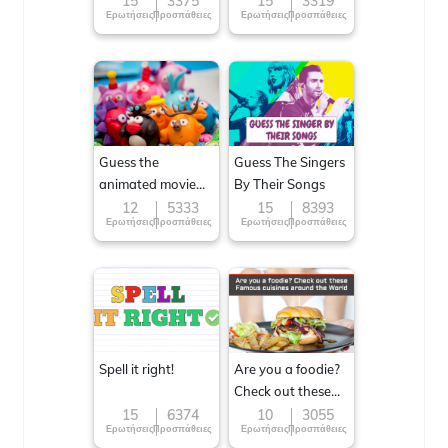
15
3375
15
3319
Ερωτήσεις
Προσπάθειες
Ερωτήσεις
Προσπάθειες
Guess the
Guess The Singers
animated movie
By Their Songs
character
12
5333
15
8393
Ερωτήσεις
Προσπάθειες
Ερωτήσεις
Προσπάθειες
Spell it right!
Are you a foodie?
Check out these
Famous cuisines
15
6374
10
3055
Ερωτήσεις
Προσπάθειες
Ερωτήσεις
Προσπάθειες
around the World