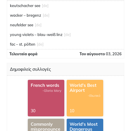
keutschacher see
[de]
wacker – bregenz
[de]
neufelder see
[de]
young violets – blau-weiß linz
[de]
fac – st. pölten
[de]
Τελευταία φορά
Τον αύγουστο 03, 2026
Δημοφιλείς συλλογές
French words
World's Best
Airport
-Gloria Mary
-Ιδιωτικό
30
10
Commonly
World's Most
mispronounce
Dangerous