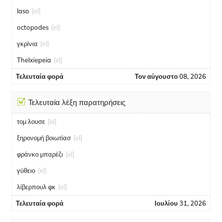
Iaso
[el]
octopodes
[el]
γκρίνια
[el]
Thelxiepeia
[el]
Τελευταία φορά
Τον αύγουστο 08, 2026
Τελευταία λέξη παρατηρήσεις
τομ λουσε
[el]
ξηρονομή βοιωτίασ
[el]
φράνκο μπαρέζι
[el]
γύθειο
[el]
λίβερπουλ φκ
[el]
Τελευταία φορά
Ιουλίου 31, 2026