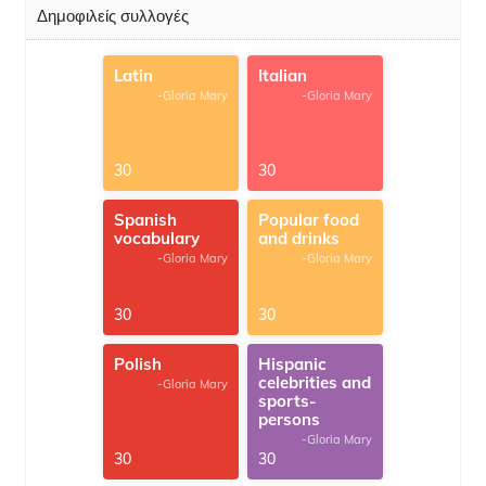
Δημοφιλείς συλλογές
Latin
Italian
-Gloria Mary
-Gloria Mary
30
30
Spanish
Popular food
vocabulary
and drinks
-Gloria Mary
-Gloria Mary
30
30
Polish
Hispanic
celebrities and
-Gloria Mary
sports-
persons
-Gloria Mary
30
30