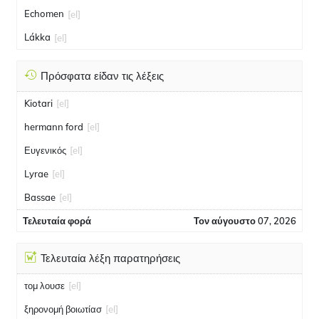
Echomen
[el]
Lákka
[el]
Πρόσφατα είδαν τις λέξεις
Kiotari
[el]
hermann ford
[el]
Ευγενικός
[el]
Lyrae
[el]
Bassae
[el]
Τελευταία φορά
Τον αύγουστο 07, 2026
Τελευταία λέξη παρατηρήσεις
τομ λουσε
[el]
ξηρονομή βοιωτίασ
[el]