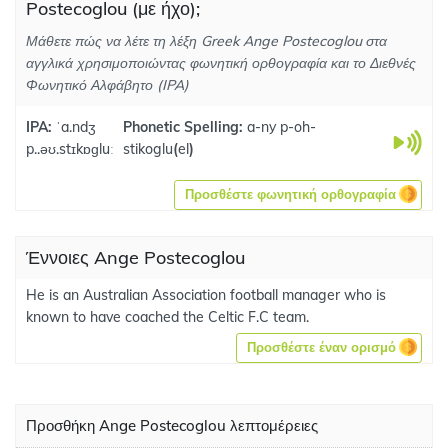
Postecoglou (με ήχο);
Μάθετε πώς να λέτε τη λέξη Greek Ange Postecoglou στα
αγγλικά χρησιμοποιώντας φωνητική ορθογραφία και το Διεθνές
Φωνητικό Αλφάβητο (IPA)
IPA:
ˈa.ndʒ
Phonetic Spelling:
a-ny p-oh-
p..əʊ.stɪkɒɡluː
stikoglu
(
el
)
Προσθέστε φωνητική ορθογραφία
Έννοιες Ange Postecoglou
He is an Australian Association football manager who is
known to have coached the Celtic F.C team.
Προσθέστε έναν ορισμό
Προσθήκη Ange Postecoglou λεπτομέρειες