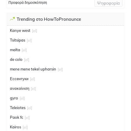
Προφορά δημοσκόπηση
Ψηφοφορία
Trending στο HowToPronounce
Kanye west
[el]
Tsitsipas
[el]
malta
[el]
de colo
[el]
mene mene tekel upharsin
[el]
Ессентуки
[el]
ανακαίνιση
[el]
gyro
[el]
Teleiotes
[el]
Paok fc
[el]
Kairos
[el]