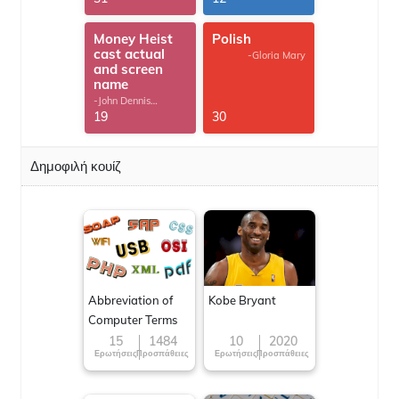
Money Heist
Polish
cast actual
-Gloria Mary
and screen
name
-John Dennis
G.Thomas
19
30
Δημοφιλή κουίζ
Abbreviation of
Kobe Bryant
Computer Terms
15
1484
10
2020
Ερωτήσεις
Προσπάθειες
Ερωτήσεις
Προσπάθειες