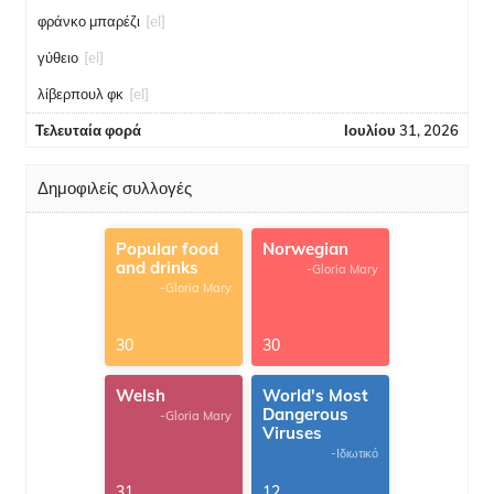
φράνκο μπαρέζι
[el]
γύθειο
[el]
λίβερπουλ φκ
[el]
Τελευταία φορά
Ιουλίου 31, 2026
Δημοφιλείς συλλογές
Popular food
Norwegian
and drinks
-Gloria Mary
-Gloria Mary
30
30
Welsh
World's Most
Dangerous
-Gloria Mary
Viruses
-Ιδιωτικό
31
12