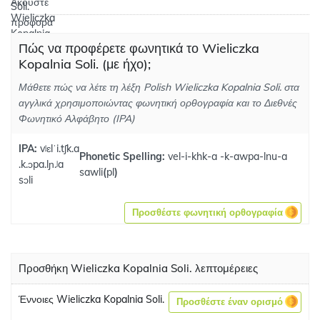
Πώς να προφέρετε φωνητικά το Wieliczka
Kopalnia Soli. (με ήχο);
Μάθετε πώς να λέτε τη λέξη Polish Wieliczka Kopalnia Soli. στα
αγγλικά χρησιμοποιώντας φωνητική ορθογραφία και το Διεθνές
Φωνητικό Αλφάβητο (IPA)
IPA:
vʲɛlˈi.tʃk.a
Phonetic Spelling:
vel-i-khk-a -k-awpa-lnu-a
.k.ɔpa.lɲ.ʲa
sawli
(
pl
)
sɔli
Προσθέστε φωνητική ορθογραφία
Προσθήκη Wieliczka Kopalnia Soli. λεπτομέρειες
Έννοιες Wieliczka Kopalnia Soli.
Προσθέστε έναν ορισμό