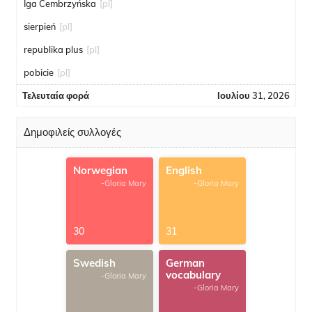
Iga Cembrzyńska
[pl]
sierpień
[pl]
republika plus
[pl]
pobicie
[pl]
Τελευταία φορά
Ιουλίου 31, 2026
Δημοφιλείς συλλογές
Norwegian
English
-Gloria Mary
-Gloria Mary
30
31
Swedish
German
vocabulary
-Gloria Mary
-Gloria Mary