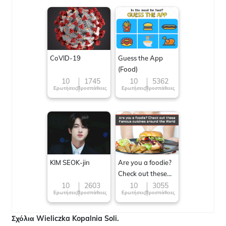
CoVID-19
Guess the App
(Food)
10
1745
10
5362
Ερωτήσεις
Προσπάθειες
Ερωτήσεις
Προσπάθειες
KIM SEOK-jin
Are you a foodie?
Check out these
Famous cuisines
10
2603
10
3055
Ερωτήσεις
Προσπάθειες
Ερωτήσεις
Προσπάθειες
around the World
Σχόλια Wieliczka Kopalnia Soli.