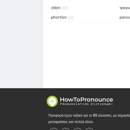
zōion
τραγω
[el]
phortion
paros 
[el]
Προφορά ήχου λεξικό για το 89 γλώσσες, με σημασίε
μεταφράσεις και πολλά άλλα.