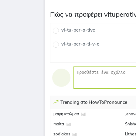
Πώς να προφέρει vituperati
vi-tu-per-a-tive
vi-tu-per-a-ti-v-e
Trending στο HowToPronounce
μαιρη νταλμασ
Jeho
[el]
malta
Shish
[el]
zodiakos
Litho
[el]