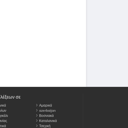
 λέξεων σε
νικά
Αμαρικά
νίων
azerbaijan
γκάλι
Βοσνιακά
νίας
Καταλανικά
τικά
Τσεχική