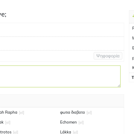
ve;
Ψηφοφορία
K
Τ
vah Rapha
φωτια διαβατα
[el]
[el]
ak
Echomen
[el]
[el]
strotos
Lákka
[el]
[el]