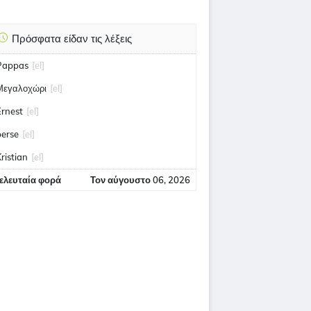
Πρόσφατα είδαν τις λέξεις
Pappas
[el]
Μεγαλοχώρι
[el]
Ernest
[el]
perse
[el]
ristian
[el]
ελευταία φορά
Τον αύγουστο 06, 2026