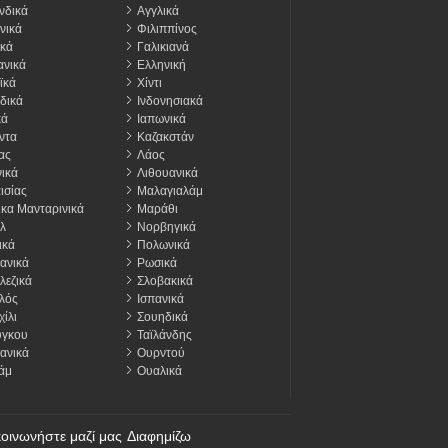
νδικά
Αγγλικά
νικά
Φιλιππίνος
κά
Γαλικιανά
νικά
Ελληνική
ϊκά
Χίντι
δικά
Ινδονησιακά
κά
Ιαπωνικά
ντα
Καζακστάν
ας
Λάος
ικά
Λιθουανικά
ισίας
Μαλαγιαλάμ
ικα Μανταρινικά
Μαράθι
λ
Νορβηγικά
ικά
Πολωνικά
ανικά
Ρωσικά
λεζικά
Σλοβακικά
λός
Ισπανικά
ίλι
Σουηδικά
ύγκου
Ταϊλάνδης
ανικά
Ουρντού
άμ
Ουαλικά
οινωνήστε μαζί μας
Διαφημίζω