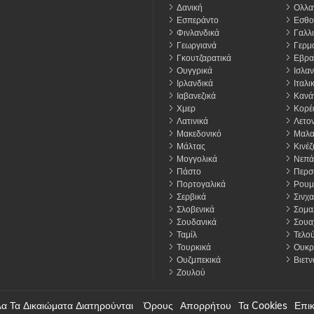
Δανική
Ολλα
Εσπεράντο
Εσθο
Φινλανδικά
Γαλλι
Γεωργιανά
Γερμα
Γκουτζαρατικά
Εβρα
Ουγγρικά
Ισλαν
Ιρλανδικά
Ιταλι
Ιαβανεζικά
Κανά
Χμερ
Κορέ
Λατινικά
Λετον
Μακεδονικό
Μαλα
Μάλτας
Κινέζ
Μογγολικά
Νεπά
Πάστο
Περσ
Πορτογαλικά
Ρουμ
Σερβικά
Σινχα
Σλοβενικά
Σομα
Σουδανικά
Σουαχ
Ταμίλ
Τελο
Τουρκικά
Ουκρ
Ουζμπεκικά
Βιετν
Ζουλού
 Τα Δικαιώματα Διατηρούνται
Όρους
Απορρήτου
Τα Cookies
Επικ