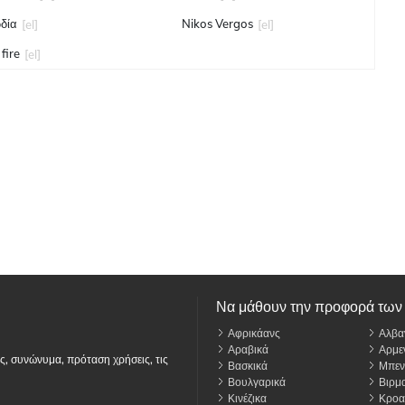
δία
Nikos Vergos
[el]
[el]
fire
[el]
Να μάθουν την προφορά των
Αφρικάανς
Αλβα
Αραβικά
Αρμε
ς, συνώνυμα, πρόταση χρήσεις, τις
Βασκικά
Μπεν
Βουλγαρικά
Βιρμα
Κινέζικα
Κροα