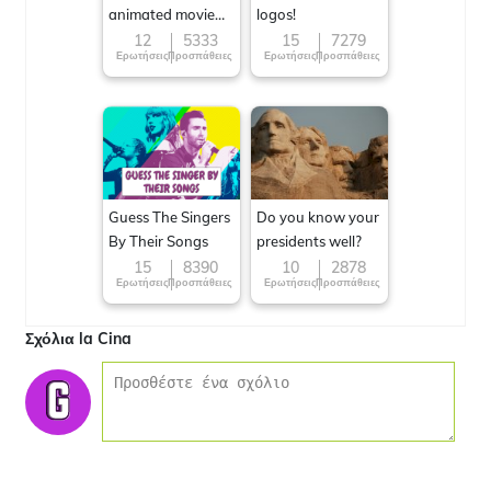
animated movie
logos!
character
12
5333
15
7279
Ερωτήσεις
Προσπάθειες
Ερωτήσεις
Προσπάθειες
Guess The Singers
Do you know your
By Their Songs
presidents well?
15
8390
10
2878
Ερωτήσεις
Προσπάθειες
Ερωτήσεις
Προσπάθειες
Σχόλια la Cina