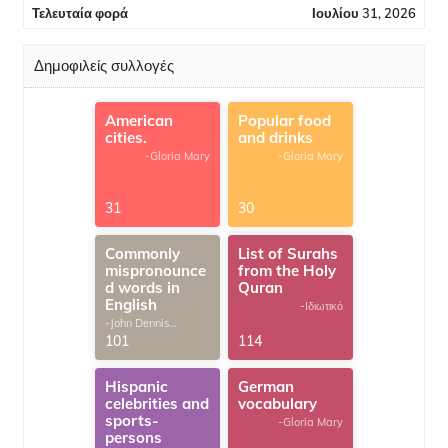
Τελευταία φορά
Ιουλίου 31, 2026
Δημοφιλείς συλλογές
American
Popular food
cities.
and drinks
-Gloria Mary
-Gloria Mary
31
30
Commonly
List of Surahs
mispronounce
from the Holy
d words in
Quran
English
-Ιδιωτικό
-John Dennis
G.Thomas
101
114
Hispanic
German
celebrities and
vocabulary
sports-
-Gloria Mary
persons