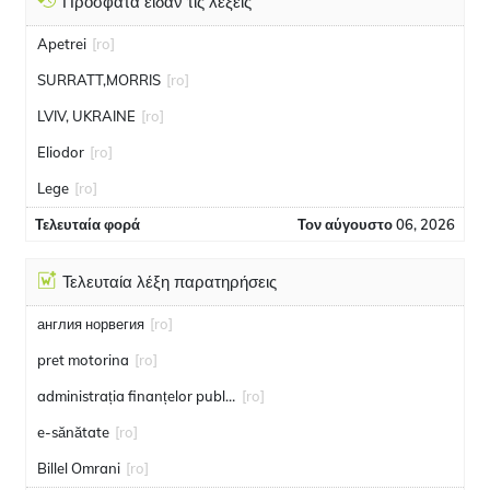
Πρόσφατα είδαν τις λέξεις
Apetrei
[ro]
SURRATT,MORRIS
[ro]
LVIV, UKRAINE
[ro]
Eliodor
[ro]
Lege
[ro]
Τελευταία φορά
Τον αύγουστο 06, 2026
Τελευταία λέξη παρατηρήσεις
англия норвегия
[ro]
pret motorina
[ro]
administrația finanțelor publice
[ro]
e-sănătate
[ro]
Billel Omrani
[ro]