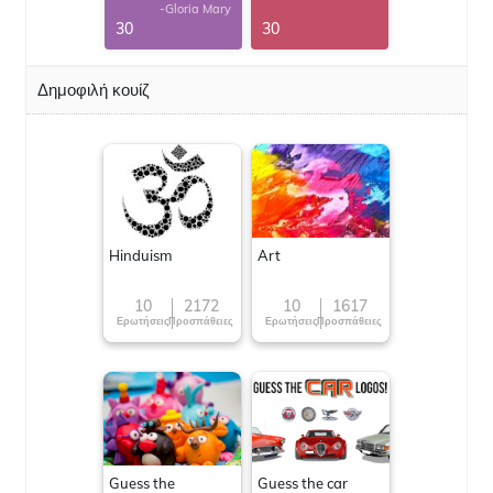
-Gloria Mary
30
30
Δημοφιλή κουίζ
Hinduism
Art
10
2172
10
1617
Ερωτήσεις
Προσπάθειες
Ερωτήσεις
Προσπάθειες
Guess the
Guess the car