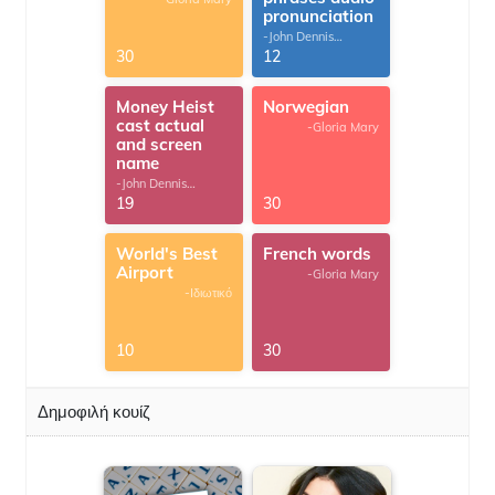
pronunciation
-John Dennis
G.Thomas
30
12
Money Heist
Norwegian
cast actual
-Gloria Mary
and screen
name
-John Dennis
G.Thomas
19
30
World's Best
French words
Airport
-Gloria Mary
-Ιδιωτικό
10
30
Δημοφιλή κουίζ