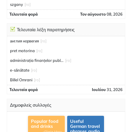
szgany
[ro]
Τελευταία φορά
Τον αύγουστο 08, 2026
Τελευταία λέξη παρατηρήσεις
англия норвегия
[ro]
pret motorina
[ro]
administrația finanțelor publice
[ro]
e-sănătate
[ro]
Billel Omrani
[ro]
Τελευταία φορά
Ιουλίου 31, 2026
Δημοφιλείς συλλογές
Popular food
Useful
and drinks
German travel
phrases audio
-Gloria Mary