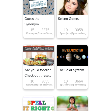
Guess the
Selena Gomez
Synonym
15
3375
10
3058
Ερωτήσεις
Προσπάθειες
Ερωτήσεις
Προσπάθειες
Are you a foodie?
The Solar System
Check out these
Famous cuisines
10
3055
10
3664
Ερωτήσεις
Προσπάθειες
Ερωτήσεις
Προσπάθειες
around the World