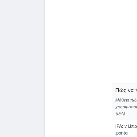
Πώς να π
Μάθετε πώς
χρησιμοποι
(IPA)
IPA:
vˈi.kt.o
.ponta