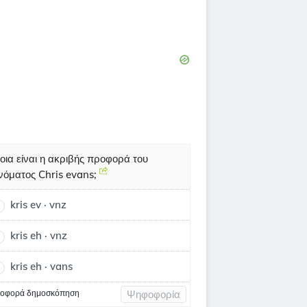
οια είναι η ακριβής προφορά του
νόματος Chris evans;
kris ev · vnz
kris eh · vnz
kris eh · vans
οφορά δημοσκόπηση
Ψηφοφορία