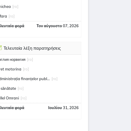
inichea
[ro]
fara
[ro]
ελευταία φορά
Τον αύγουστο 07, 2026
Τελευταία λέξη παρατηρήσεις
нглия норвегия
[ro]
ret motorina
[ro]
administrația finanțelor publice
[ro]
-sănătate
[ro]
illel Omrani
[ro]
ελευταία φορά
Ιουλίου 31, 2026