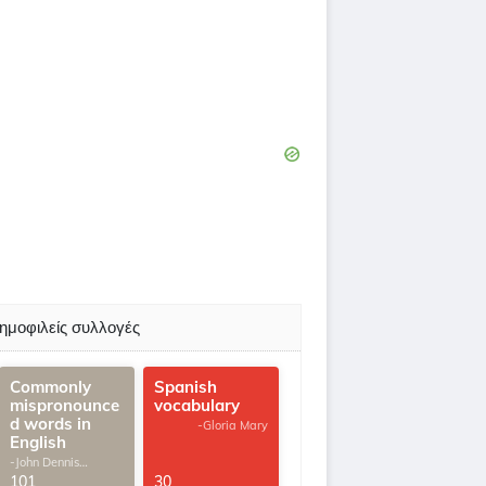
ημοφιλείς συλλογές
Commonly
Spanish
mispronounce
vocabulary
d words in
-Gloria Mary
English
-John Dennis
G.Thomas
101
30