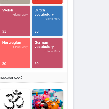
Welsh
Dutch
vocabulary
-Gloria Mary
-Gloria Mary
31
30
Norwegian
German
vocabulary
-Gloria Mary
-Gloria Mary
30
30
ημοφιλή κουίζ