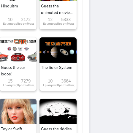
Hinduism
Guess the
animated movie
character
10
2172
12
5333
Ερωτήσεις
Προσπάθειες
Ερωτήσεις
Προσπάθειες
Guess the car
The Solar System
logos!
15
7279
10
3664
Ερωτήσεις
Προσπάθειες
Ερωτήσεις
Προσπάθειες
Taylor Swift
Guess the riddles