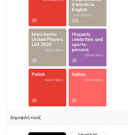
d words in
English
-John Dennis
G.Thomas
30
101
Manchester
Hispanic
United Players
celebrities and
List 2020
sports-
persons
-Gloria Mary
-Gloria Mary
33
30
Polish
Italian
-Gloria Mary
-Gloria Mary
30
30
Δημοφιλή κουίζ