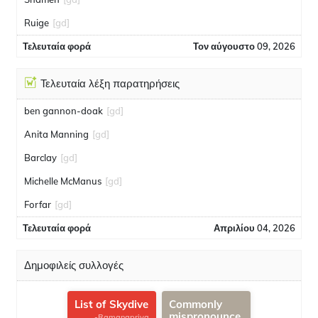
Ruige
[gd]
Τελευταία φορά
Τον αύγουστο 09, 2026
Τελευταία λέξη παρατηρήσεις
ben gannon-doak
[gd]
Anita Manning
[gd]
Barclay
[gd]
Michelle McManus
[gd]
Forfar
[gd]
Τελευταία φορά
Απριλίου 04, 2026
Δημοφιλείς συλλογές
List of Skydive
Commonly
mispronounce
-Ramanapriya