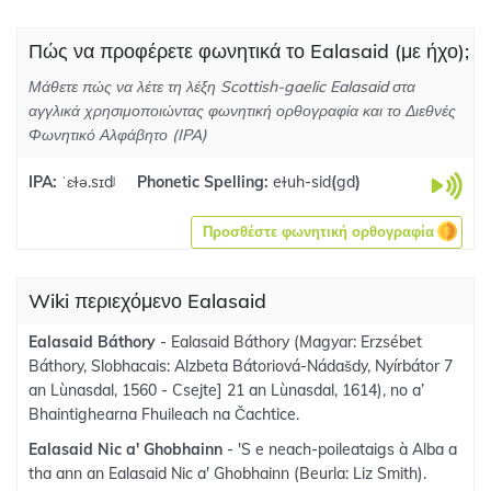
Πώς να προφέρετε φωνητικά το Ealasaid (με ήχο);
Μάθετε πώς να λέτε τη λέξη Scottish-gaelic Ealasaid στα
αγγλικά χρησιμοποιώντας φωνητική ορθογραφία και το Διεθνές
Φωνητικό Αλφάβητο (IPA)
IPA:
ˈɛɫə.sɪdʲ
Phonetic Spelling:
eɫuh-sid
(
gd
)
Προσθέστε φωνητική ορθογραφία
Wiki περιεχόμενο Ealasaid
Ealasaid Báthory
- Ealasaid Báthory (Magyar: Erzsébet
Báthory, Slobhacais: Alzbeta Bátoriová-Nádašdy, Nyírbátor 7
an Lùnasdal, 1560 - Csejte] 21 an Lùnasdal, 1614), no a’
Bhaintighearna Fhuileach na Čachtice.
Ealasaid Nic a' Ghobhainn
- 'S e neach-poileataigs à Alba a
tha ann an Ealasaid Nic a' Ghobhainn (Beurla: Liz Smith).