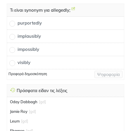
Τι είναι synonym για allegedly;
purportedly
implausibly
impossibly
visibly
Προφορά δημοσκόπηση
Ψηφοφορία
Πρόσφατα είδαν τις λέξεις
Oday Dabbagh
[gd]
Jamie Roy
[gd]
Leum
[gd]
Shamen
[gd]