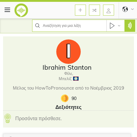
Ibrahim Stanton
Φίλε,
Μπελίζ
Μέλος του HowToPronounce από το Νοέμβριος 2019
90
Δεξιότητες
Προσόντα πρόσθεσε.