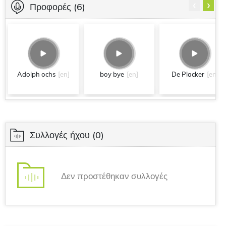
‹
›
Προφορές
(6)
Adolph ochs
[en]
boy bye
[en]
De Placker
[en]
Συλλογές ήχου
(0)
Δεν προστέθηκαν συλλογές