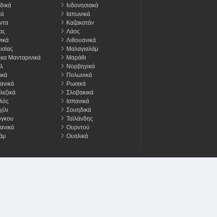
δικά
Ινδονησιακά
κά
Ιαπωνικά
ντα
Καζακστάν
ας
Λάος
ικά
Λιθουανικά
ισίας
Μαλαγιαλάμ
ικα Μανταρινικά
Μαράθι
λ
Νορβηγικά
ικά
Πολωνικά
ανικά
Ρωσικά
λεζικά
Σλοβακικά
λός
Ισπανικά
ίλι
Σουηδικά
ύγκου
Ταϊλάνδης
ανικά
Ουρντού
άμ
Ουαλικά
οινωνήστε μαζί μας
Διαφημίζω