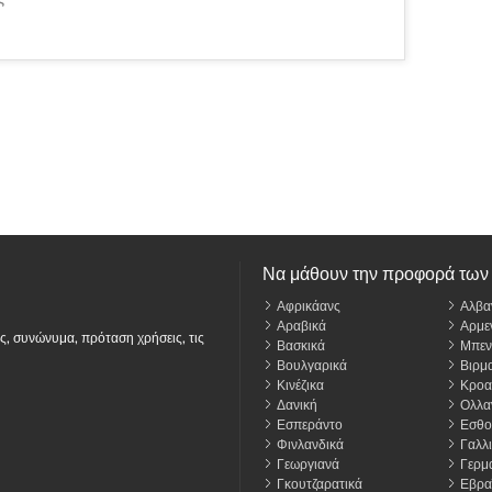
Να μάθουν την προφορά των
Αφρικάανς
Αλβα
Αραβικά
Αρμε
ς, συνώνυμα, πρόταση χρήσεις, τις
Βασκικά
Μπεν
Βουλγαρικά
Βιρμα
Κινέζικα
Κροα
Δανική
Ολλα
Εσπεράντο
Εσθο
Φινλανδικά
Γαλλι
Γεωργιανά
Γερμα
Γκουτζαρατικά
Εβρα