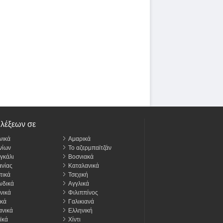
 λέξεων σε
νικά
Αμαρικά
νίων
Το αζερμπαϊτζάν
γκάλι
Βοσνιακά
νίας
Καταλανικά
τικά
Τσεχική
νδικά
Αγγλικά
νικά
Φιλιππίνος
κά
Γαλικιανά
νικά
Ελληνική
ϊκά
Χίντι