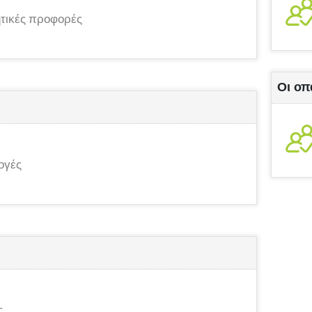
τικές προφορές
Οι οπ
ογές
ς