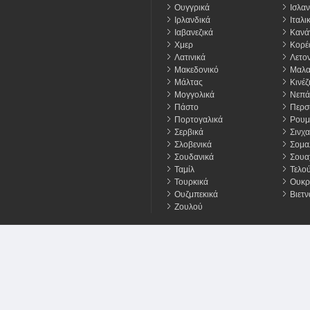
Ουγγρικά
Ισλαν
Ιρλανδικά
Ιταλι
Ιαβανεζικά
Κανά
Χμερ
Κορέ
Λατινικά
Λετον
Μακεδονικό
Μαλα
Μάλτας
Κινέζ
Μογγολικά
Νεπά
Πάστο
Περσ
Πορτογαλικά
Ρουμ
Σερβικά
Σινχα
Σλοβενικά
Σομα
Σουδανικά
Σουαχ
Ταμίλ
Τελο
Τουρκικά
Ουκρ
Ουζμπεκικά
Βιετν
Ζουλού
 Τα Δικαιώματα Διατηρούνται
Όρους
Απορρήτου
Τα Cookies
Επικ