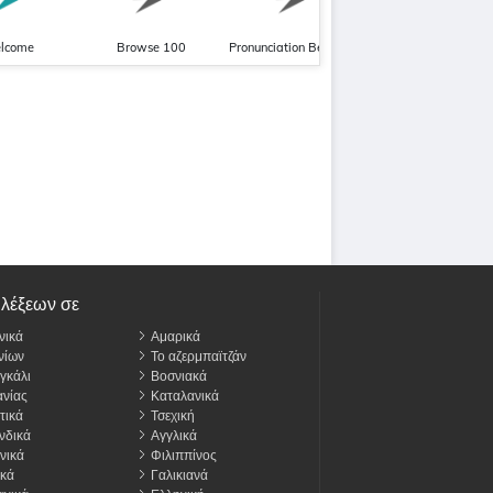
lcome
Browse 100
Pronunciation Beginner
 λέξεων σε
νικά
Αμαρικά
νίων
Το αζερμπαϊτζάν
γκάλι
Βοσνιακά
νίας
Καταλανικά
τικά
Τσεχική
νδικά
Αγγλικά
νικά
Φιλιππίνος
κά
Γαλικιανά