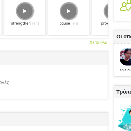
strengthen
[en]
cause
[en]
progress
[en]
Οι οπ
Δείτε όλα
shiela
ογές
Τρόπ