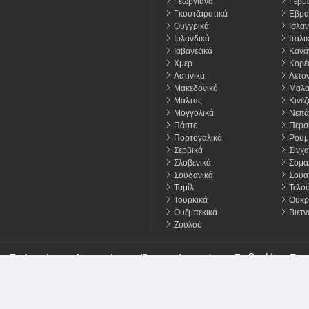
Γεωργιανά
Γερμα
Γκουτζαρατικά
Εβρα
Ουγγρικά
Ισλαν
Ιρλανδικά
Ιταλι
Ιαβανεζικά
Κανά
Χμερ
Κορέ
Λατινικά
Λετον
Μακεδονικό
Μαλα
Μάλτας
Κινέζ
Μογγολικά
Νεπά
Πάστο
Περσ
Πορτογαλικά
Ρουμ
Σερβικά
Σινχα
Σλοβενικά
Σομα
Σουδανικά
Σουαχ
Ταμίλ
Τελο
Τουρκικά
Ουκρ
Ουζμπεκικά
Βιετν
Ζουλού
 Τα Δικαιώματα Διατηρούνται
Όρους
Απορρήτου
Τα Cookies
Επικ