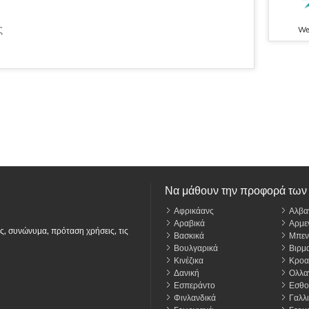
ς
We
Να μάθουν την προφορά των
Αφρικάανς
Αλβα
Αραβικά
Αρμε
ς, συνώνυμα, πρόταση χρήσεις, τις
Βασκικά
Μπεν
Βουλγαρικά
Βιρμα
Κινέζικα
Κροα
Δανική
Ολλα
Εσπεράντο
Εσθο
Φινλανδικά
Γαλλι