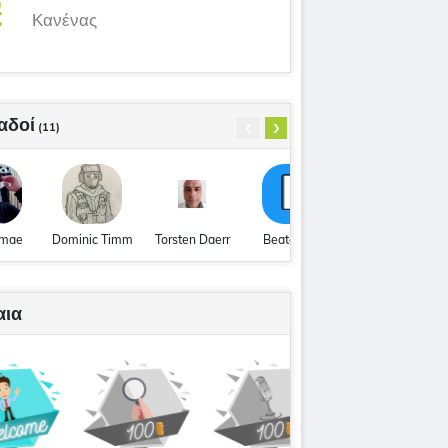
Κανένας
well
[en]
compensate
[en]
agree
[en]
‹
›
αδοί
(11)
 mae
Dominic Timm
Torsten Daerr
Beata Ken
Ben Richter
αια