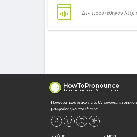
Δεν προστέθηκαν λέξει
Προφορά ήχου λεξικό για το 89 γλώσσες, με σημασίε
μεταφράσεις και πολλά άλλα.
Λέξεις
Μέρη