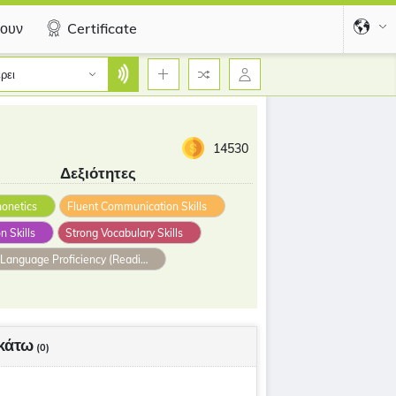
ουν
Certificate
ρει
14530
Δεξιότητες
honetics
Fluent Communication Skills
n Skills
Strong Vocabulary Skills
Excellent Language Proficiency (Reading, Writing, Speaking, and Listening)
κάτω
(0)