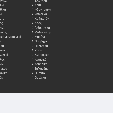
νικά
Ελληνική
ϊκά
Χίντι
δικά
Ινδονησιακά
κά
Ιαπωνικά
ντα
Καζακστάν
ας
Λάος
ικά
Λιθουανικά
ισίας
Μαλαγιαλάμ
ικα Μανταρινικά
Μαράθι
λ
Νορβηγικά
ικά
Πολωνικά
ανικά
Ρωσικά
λεζικά
Σλοβακικά
λός
Ισπανικά
ίλι
Σουηδικά
ύγκου
Ταϊλάνδης
ανικά
Ουρντού
άμ
Ουαλικά
οινωνήστε μαζί μας
Διαφημίζω