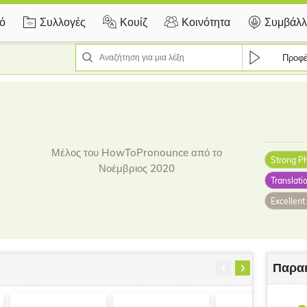
κό
Συλλογές
Κουίζ
Κοινότητα
Συμβάλλ
Προφέ
Μέλος του HowToPronounce από το
Strong P
Νοέμβριος 2020
Translatio
‹
›
Παρα