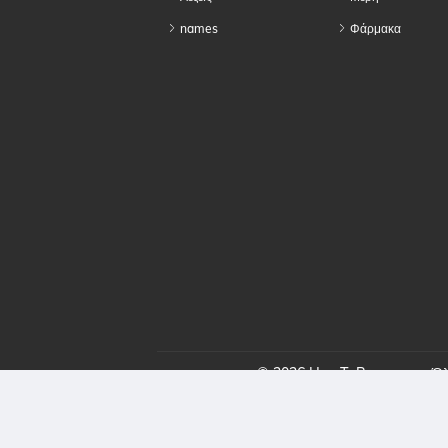
names
Φάρμακα
© 2026 HowToPronounce. Όλα