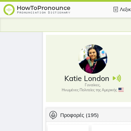
Λεξι
Katie London
Γυναίκες,
Ηνωμένες Πολιτείες της Αμερικής
Προφορές
(195)