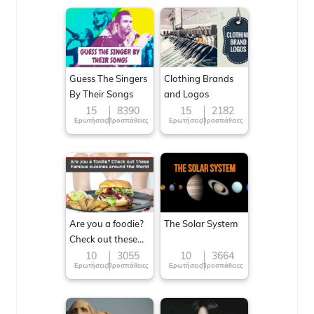
Guess The Singers
Clothing Brands
By Their Songs
and Logos
15
8390
15
2182
Ερωτήσεις
Προσπάθειες
Ερωτήσεις
Προσπάθειες
Are you a foodie?
The Solar System
Check out these
Famous cuisines
10
3055
10
3664
Ερωτήσεις
Προσπάθειες
Ερωτήσεις
Προσπάθειες
around the World