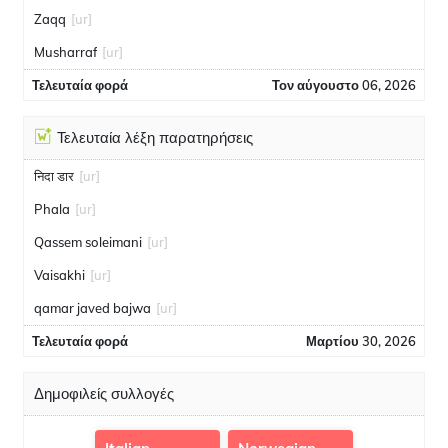
Zaqq
[ur]
Musharraf
[ur]
Τελευταία φορά
Τον αύγουστο 06, 2026
Τελευταία λέξη παρατηρήσεις
निदा डार
[ur]
Phala
[ur]
Qassem soleimani
[ur]
Vaisakhi
[ur]
qamar javed bajwa
[ur]
Τελευταία φορά
Μαρτίου 30, 2026
Δημοφιλείς συλλογές