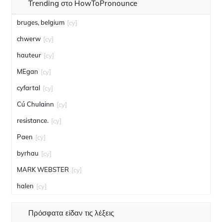
Trending στο HowToPronounce
bruges, belgium
[cy]
chwerw
[cy]
hauteur
[cy]
MEgan
[cy]
cyfartal
[cy]
Cú Chulainn
[cy]
resistance.
[cy]
Paen
[cy]
byrhau
[cy]
MARK WEBSTER
[cy]
halen
[cy]
Πρόσφατα είδαν τις λέξεις