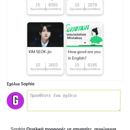
15
8393
10
2878
Ερωτήσεις
Προσπάθειες
Ερωτήσεις
Προσπάθειες
KIM SEOK-jin
How good are you
in English?
10
2603
15
9195
Ερωτήσεις
Προσπάθειες
Ερωτήσεις
Προσπάθειες
Σχόλια Sophia
Sophia Ουαλικά προφορές με σημασίες, συνώνυμα,