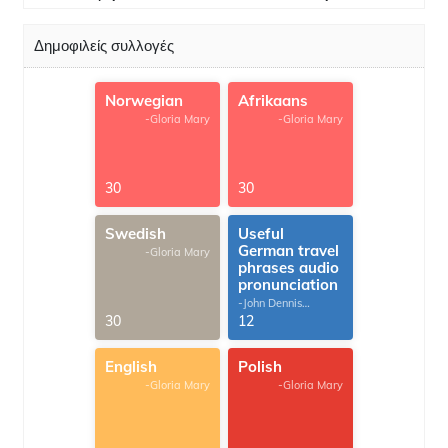
Δημοφιλείς συλλογές
Norwegian
Afrikaans
-Gloria Mary
-Gloria Mary
30
30
Swedish
Useful
German travel
-Gloria Mary
phrases audio
pronunciation
-John Dennis
G.Thomas
30
12
English
Polish
-Gloria Mary
-Gloria Mary