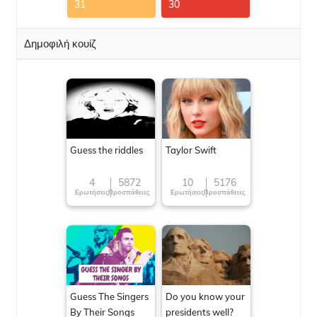
31
30
Δημοφιλή κουίζ
Guess the riddles
Taylor Swift
4
5872
10
5176
Ερωτήσεις
Προσπάθειες
Ερωτήσεις
Προσπάθειες
Guess The Singers
Do you know your
By Their Songs
presidents well?