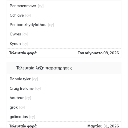
Penmaenmawr
[cy]
Och aye
[cy]
Penbontrhydyfothau
[cy]
Gwres
[cy]
Kynan
[cy]
Τελευταία φορά
Τον αύγουστο 08, 2026
Τελευταία λέξη παρατηρήσεις
Bonnie tyler
[cy]
Craig Bellamy
[cy]
hauteur
[cy]
grok
[cy]
galimatias
[cy]
Τελευταία φορά
Μαρτίου 31, 2026