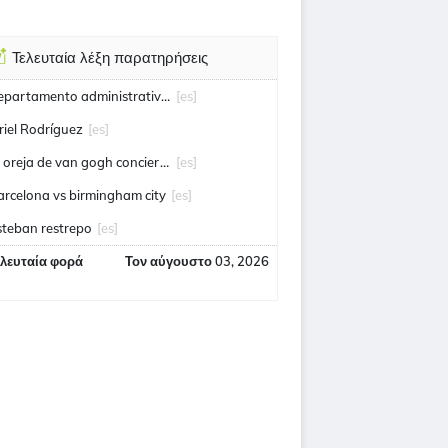
Τελευταία λέξη παρατηρήσεις
departamento administrativo de seguridad
[es]
riel Rodríguez
[es]
la oreja de van gogh conciertos
[es]
arcelona vs birmingham city
[es]
steban restrepo
[es]
ελευταία φορά
Τον αύγουστο 03, 2026