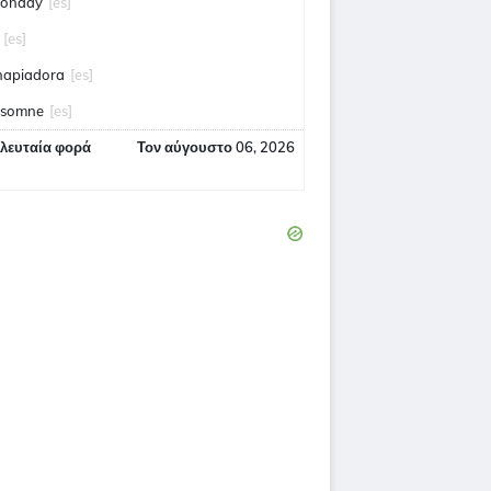
onday
[es]
[es]
hapiadora
[es]
nsomne
[es]
ελευταία φορά
Τον αύγουστο 06, 2026