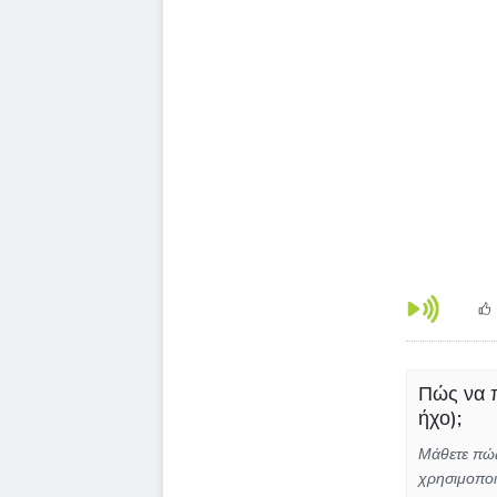
Πώς να π
ήχο);
Μάθετε πώς
χρησιμοποι